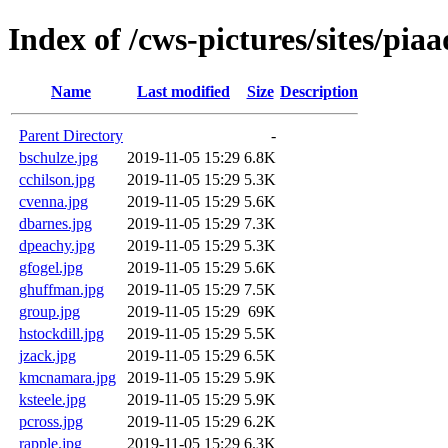
Index of /cws-pictures/sites/pi
Name
Last modified
Size
Description
Parent Directory
-
bschulze.jpg
2019-11-05 15:29
6.8K
cchilson.jpg
2019-11-05 15:29
5.3K
cvenna.jpg
2019-11-05 15:29
5.6K
dbarnes.jpg
2019-11-05 15:29
7.3K
dpeachy.jpg
2019-11-05 15:29
5.3K
gfogel.jpg
2019-11-05 15:29
5.6K
ghuffman.jpg
2019-11-05 15:29
7.5K
group.jpg
2019-11-05 15:29
69K
hstockdill.jpg
2019-11-05 15:29
5.5K
jzack.jpg
2019-11-05 15:29
6.5K
kmcnamara.jpg
2019-11-05 15:29
5.9K
ksteele.jpg
2019-11-05 15:29
5.9K
pcross.jpg
2019-11-05 15:29
6.2K
rapple.jpg
2019-11-05 15:29
6.3K